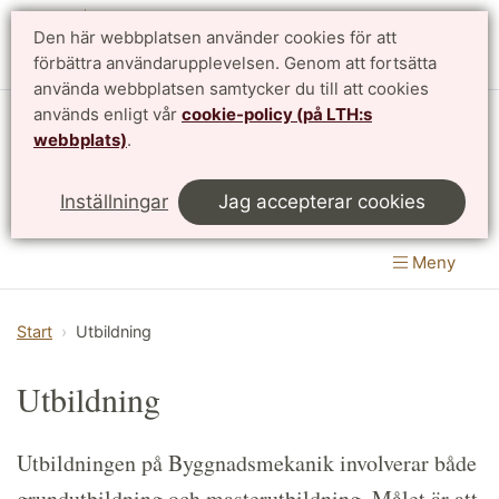
Den här webbplatsen använder cookies för att
English
förbättra användarupplevelsen. Genom att fortsätta
använda webbplatsen samtycker du till att cookies
används enligt vår
cookie-policy (på LTH:s
Avdelningen för byggnadsmekanik
webbplats)
.
Institutionen för byggvetenskaper
|
LTH, Lunds
Inställningar
Jag accepterar cookies
Tekniska Högskola
Meny
Start
Utbildning
Utbildning
Utbildningen på Byggnadsmekanik involverar både
grundutbildning och masterutbildning. Målet är att