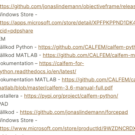
ttps://github.com/jonaslindemann/objectiveframe/releas
indows Store -
ttps://apps.microsoft.com/store/detail/XPFPKPPND1DK
cid=pdpshare
EM
ällkod Python -
https://github.com/CALFEM/calfem-pyt
ällkod MATLAB -
https://github.com/CALFEM/calfem-m
okumentation –
https://calfem-for-
ython.readthedocs.io/en/latest/
okumentation MATLAB -
https://github.com/CALFEM/c
atlab/blob/master/calfem-3.6-manual-full.pdf
nstallera -
https://pypi.org/project/calfem-python/
PAD
ällkod -
https://github.com/jonaslindemann/forcepad
indows Store -
ttps://www.microsoft.com/store/productId/9WZDNCR