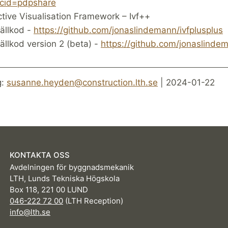
cid=pdpshare
ctive Visualisation Framework – Ivf++
ällkod -
https://github.com/jonaslindemann/ivfplusplus
ällkod version 2 (beta) -
https://github.com/jonaslindem
g:
susanne.heyden@construction.lth.se
| 2024-01-22
KONTAKTA OSS
Avdelningen för byggnadsmekanik
LTH, Lunds Tekniska Högskola
Box 118, 221 00 LUND
046-222 72 00
(LTH Reception)
info@lth.se