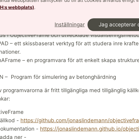
vända webbplatsen samtycker du till att cookies används enligt 
iveFrame – Programvara för realtidsinteraktion med bal
TH:s webbplats)
.
 (Matlab/Python) – verktygslåda (bibliotek) för underv
ling av finita element program.
Inställningar
Jag accepterar 
ctive Visualisation Framework Ivf ++ – Programbibliote
s i ObjectiveFrame och utvecklade visualiseringsmetod
AD – ett skissbaserat verktyg för att studera inre krafte
ationer.
AFrame – en programvara för att enkelt skapa struktur
 – Program för simulering av betonghärdning
v programvarorna är fritt tillgängliga med tillgänglig käll
nkar:
tiveFrame
ällkod -
https://github.com/jonaslindemann/objectivefr
okumentation -
https://jonaslindemann.github.io/objec
adda ner -