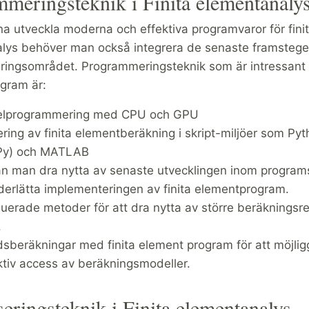
meringsteknik i Finita elementanaly
na utveckla moderna och effektiva programvaror för fini
lys behöver man också integrera de senaste framsteg
ingsområdet. Programmeringsteknik som är intressant fö
gram är:
lelprogrammering med CPU och GPU
ering av finita elementberäkning i skript-miljöer som Py
y) och MATLAB
n man dra nytta av senaste utvecklingen inom program
derlätta implementeringen av finita elementprogram.
buerade metoder för att dra nytta av större beräkningsr
.
dsberäkningar med finita element program för att möjlig
ktiv access av beräkningsmodeller.
seringsteknik i Finita elementanalys