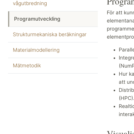
Program
vågutbredning
För att kun
Programutveckling
elementana
programmer
Strukturmekaniska beräkningar
elementpro
Paral
Materialmodellering
Integr
Mätmetodik
(NumP
Hur ka
att un
Distri
(HPC)
Realti
intera
Visuali