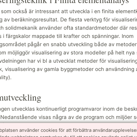
som också är intressant att utveckla i en finita element
ng av beräkningsresultat. De flesta verktyg för visualiser
och solidmekanik använder ofta standardmetoder där res
 i färgskalor mappade till krafter och spänningar. Inom
ingsområdet pågår en snabb utveckling både av metoder
m möjliggör visualisering av stora modeller på helt nya 
vdelningen har vi bl a utvecklat metoder för visualiserin
rk, visualisering av gamla byggmetoder och användning
lity).
mutveckling
ngen utvecklas kontinuerligt programvaror inom de besk
Nedanstående visas några av de program och miljöer 
på avdelningen:
platsen använder cookies för att förbättra användarupplevelse