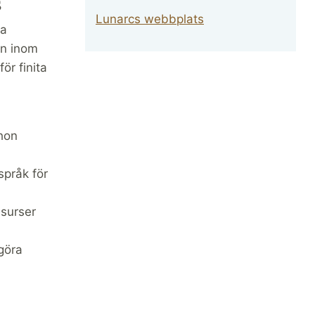
s
Lunarcs webbplats
ta
en inom
r finita
thon
språk för
esurser
göra