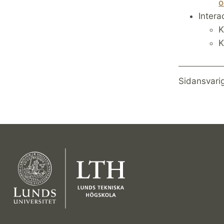
o
Intera
K
K
Sidansvari