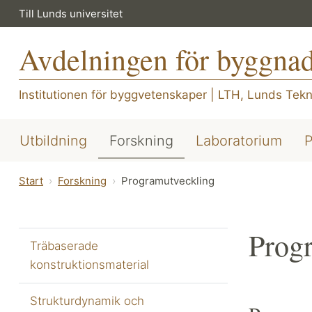
Till Lunds universitet
Avdelningen för byggna
Institutionen för byggvetenskaper
|
LTH, Lunds Tekn
Utbildning
Forskning
Laboratorium
P
Start
Forskning
Programutveckling
Prog
Träbaserade
konstruktionsmaterial
Strukturdynamik och