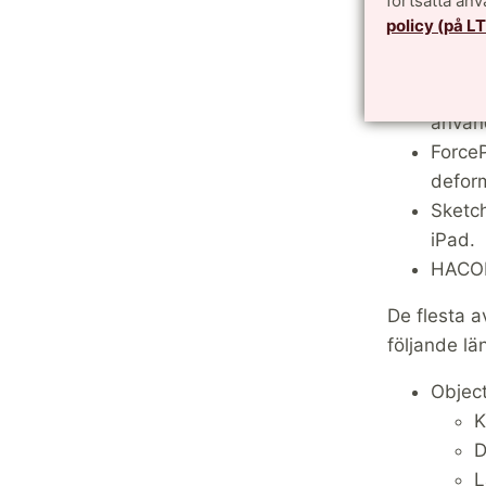
fortsätta an
Object
policy (på L
CALFEM
utveck
Intera
använd
ForceP
deform
Sketch
iPad.
HACON
De flesta a
följande lä
Objec
K
D
L