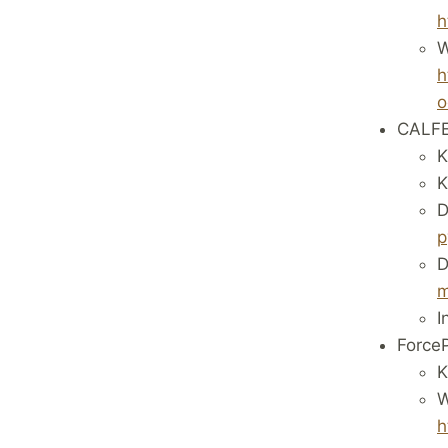
h
W
h
o
CALF
K
K
D
p
D
m
I
Force
K
W
h