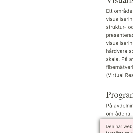
Ett område 
visualiseri
struktur- 
presenteras
visualiser
hårdvara so
skala. På a
fibernätve
(Virtual Rea
Progra
På avdelni
områdena. 
utvecklats 
Den här webb