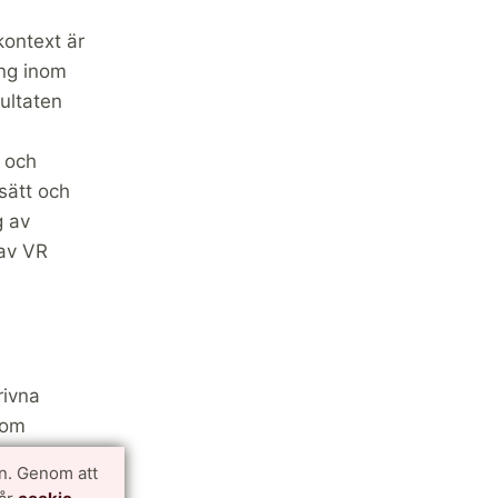
kontext är
ing inom
ultaten
 och
sätt och
g av
 av VR
rivna
som
n. Genom att