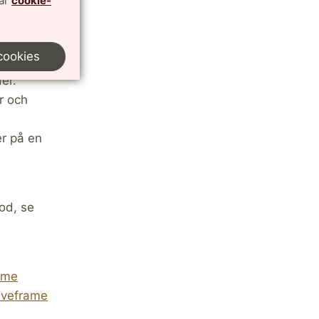
vår
cookie-
kmodeller.
isning och
cookies
k som
er.
r och
er på en
kod, se
ame
tiveframe