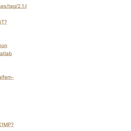
es/tag/2.1.6
4T?
hon
atlab
alfem-
DX1MP?