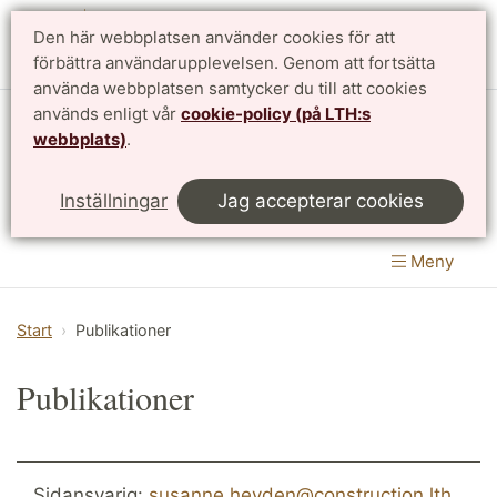
Den här webbplatsen använder cookies för att
English
förbättra användarupplevelsen. Genom att fortsätta
använda webbplatsen samtycker du till att cookies
används enligt vår
cookie-policy (på LTH:s
Avdelningen för byggnadsmekanik
webbplats)
.
Institutionen för byggvetenskaper
|
LTH, Lunds
Inställningar
Jag accepterar cookies
Tekniska Högskola
Meny
Start
Publikationer
Publikationer
Sidansvarig:
susanne.heyden@construction.lth.