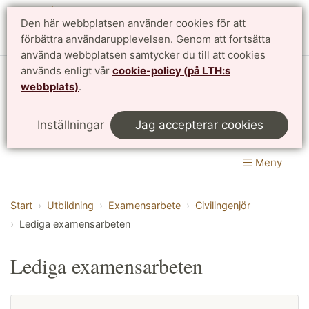
Den här webbplatsen använder cookies för att
English
förbättra användarupplevelsen. Genom att fortsätta
använda webbplatsen samtycker du till att cookies
används enligt vår
cookie-policy (på LTH:s
Avdelningen för byggnadsmekanik
webbplats)
.
Institutionen för byggvetenskaper
|
LTH, Lunds
Inställningar
Jag accepterar cookies
Tekniska Högskola
Meny
Start
Utbildning
Examensarbete
Civilingenjör
Lediga examensarbeten
Lediga examensarbeten